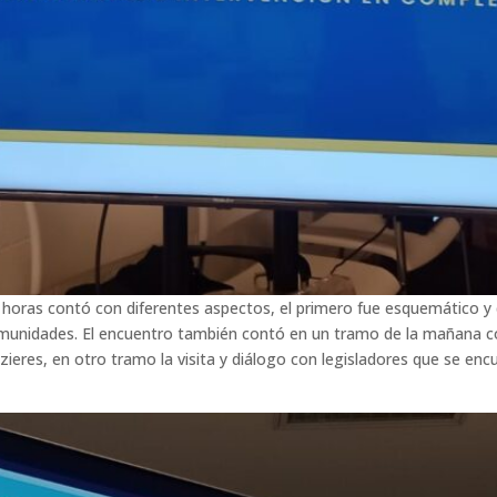
 16 horas contó con diferentes aspectos, el primero fue esquemátic
omunidades. El encuentro también contó en un tramo de la mañana con
ieres, en otro tramo la visita y diálogo con legisladores que se enc